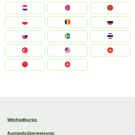
Nederland
Norge
Portugal
Polska
România
Россия
Slovensko
Ruoŧŧa
ไทย
Türkiye
United States
Vietnam
中国
中國香港特別行政區
Wechselkurse:
Auslandsüberweisung: