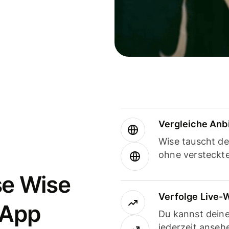
Vergleiche Anb
Wise tauscht d
ohne versteckt
se Wise
Verfolge Live-
-App
Du kannst dein
jederzeit anseh