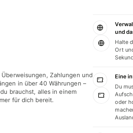
Verwal
und da
Halte 
Ort und
Sekund
i Überweisungen, Zahlungen und
Eine i
ängen in über 40 Währungen –
Du mus
 du brauchst, alles in einem
Aufsch
mer für dich bereit.
oder h
machen
Ausland