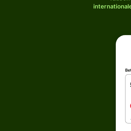
internationa
Be