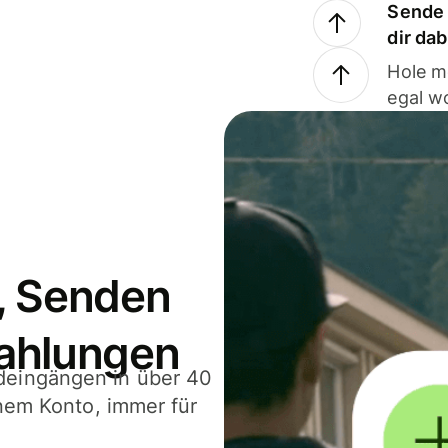
Sende 
dir da
Hole m
egal w
, Senden
ahlungen
deingängen in über 40
inem Konto, immer für