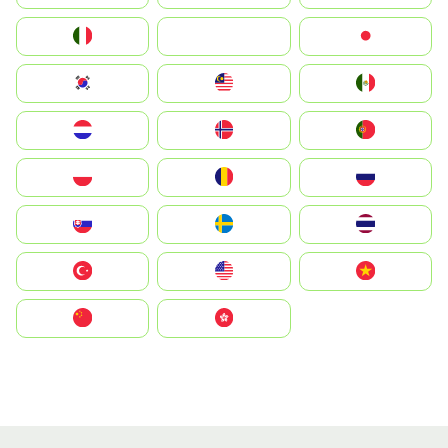
Italia
JA
Japan
South Korea
Malay
Mexico
Nederland
Norge
Portugal
Polska
România
Россия
Slovensko
Ruoŧŧa
ไทย
Türkiye
United States
Vietnam
中国
中國香港特別行政區