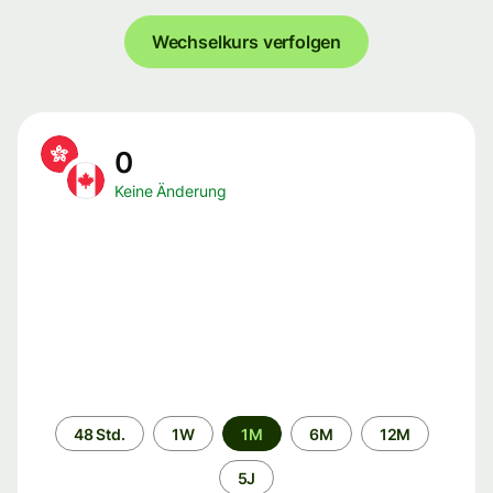
Wechselkurs verfolgen
0
Keine Änderung
Zeitraum
48 Std.
1W
1M
6M
12M
5J