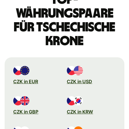
Währungspaare
für tschechische
Krone
CZK in EUR
CZK in USD
CZK in GBP
CZK in KRW