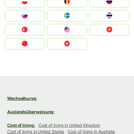
Polska
România
Россия
Slovensko
Ruoŧŧa
ไทย
Türkiye
United States
Vietnam
中国
中國香港特別行政區
Wechselkurse:
Auslandsüberweisung:
Cost of living:
Cost of living in United Kingdom
Cost of living in United States
Cost of living in Australia