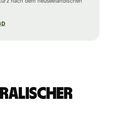
 (kurz nach dem neuseeländischen
GD
ralischer