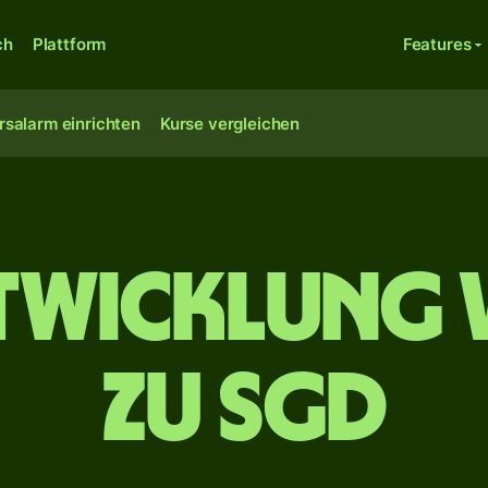
ch
Plattform
Features
rsalarm einrichten
Kurse vergleichen
twicklung 
zu SGD