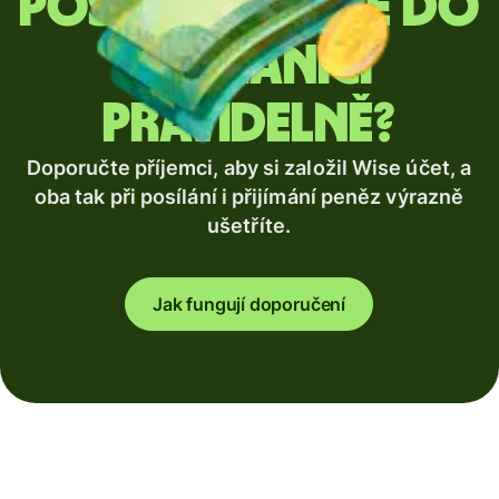
Posíláte peníze do
zahraničí
pravidelně?
Doporučte příjemci, aby si založil Wise účet, a
oba tak při posílání i přijímání peněz výrazně
ušetříte.
Jak fungují doporučení