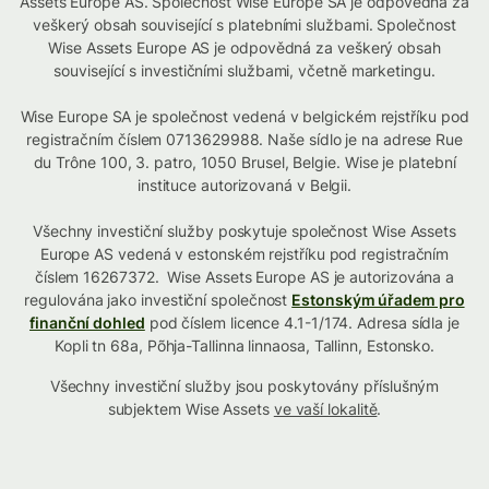
Assets Europe AS. Společnost Wise Europe SA je odpovědná za
veškerý obsah související s platebními službami. Společnost
Wise Assets Europe AS je odpovědná za veškerý obsah
související s investičními službami, včetně marketingu.
Wise Europe SA je společnost vedená v belgickém rejstříku pod
registračním číslem 0713629988. Naše sídlo je na adrese Rue
du Trône 100, 3. patro, 1050 Brusel, Belgie. Wise je platební
instituce autorizovaná v Belgii.
Všechny investiční služby poskytuje společnost Wise Assets
Europe AS vedená v estonském rejstříku pod registračním
číslem 16267372. Wise Assets Europe AS je autorizována a
regulována jako investiční společnost
Estonským úřadem pro
finanční dohled
pod číslem licence 4.1-1/174. Adresa sídla je
Kopli tn 68a, Põhja-Tallinna linnaosa, Tallinn, Estonsko.
Všechny investiční služby jsou poskytovány příslušným
subjektem Wise Assets
ve vaší lokalitě
.