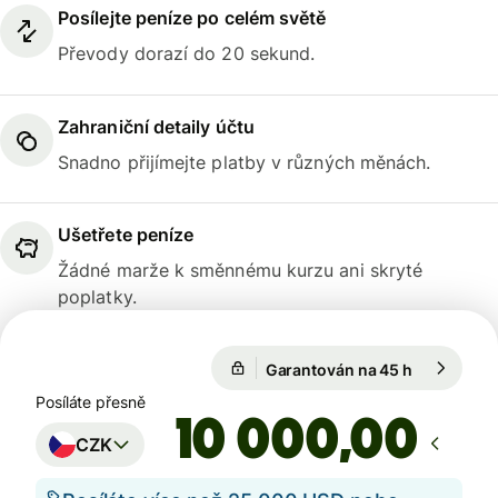
Posílejte peníze po celém světě
Převody dorazí do 20 sekund.
Zahraniční detaily účtu
Snadno přijímejte platby v různých měnách.
Ušetřete peníze
Žádné marže k směnnému kurzu ani skryté
poplatky.
Garantován na 45 h
1 USD = 20
Garantován na 45 h
Posíláte přesně
,00
CZK