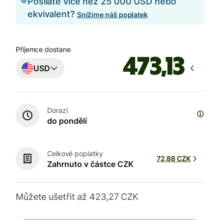
Posíláte více než 25 000 USD nebo
ekvivalent?
Snížíme náš poplatek
Příjemce dostane
USD
Dorazí
do pondělí
Celkové poplatky
72,88 CZK
Zahrnuto v částce CZK
Můžete ušetřit až 423,27 CZK