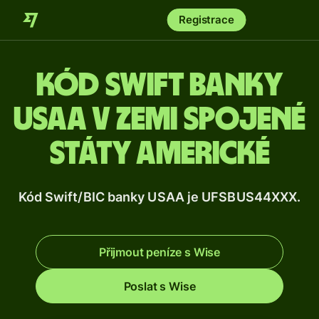
Registrace
Kód Swift banky
USAA v zemi Spojené
státy americké
Kód Swift/BIC banky USAA je UFSBUS44XXX.
Přijmout peníze s Wise
Poslat s Wise