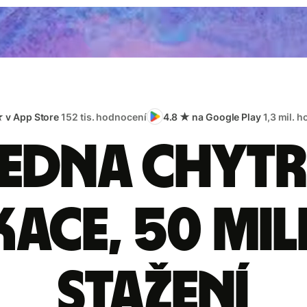
★ v App Store
152 tis. hodnocení
4.8 ★ na Google Play
1,3 mil. 
edna chyt
kace, 50 mi
stažení