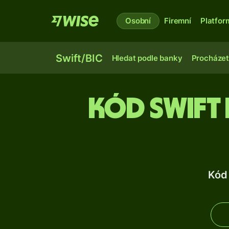
Osobní
Firemní
Platfor
Swift/BIC
Hledat podle banky
Procházet
Kód Swift 
Kód