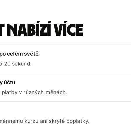
 nabízí více
 po celém světě
o 20 sekund.
y účtu
e platby v různých měnách.
ěnnému kurzu ani skryté poplatky.