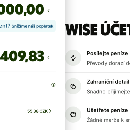
,00
Wise účet
lent?
Snížíme náš poplatek
Posílejte peníze
Převody dorazí d
Zahraniční detail
Snadno přijímejt
Ušetřete peníze
55,38 CZK
Žádné marže k sm