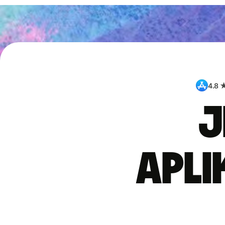
4.8 
J
apli