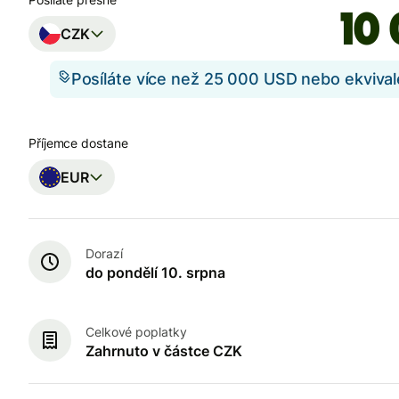
CZK
Posíláte více než 25 000 USD nebo ekviva
Příjemce dostane
EUR
Dorazí
do pondělí 10. srpna
Celkové poplatky
Zahrnuto v částce CZK