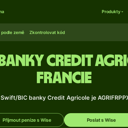
ma
Produkty
 podle země
Zkontrolovat kód
banky Credit Agri
Francie
 Swift/BIC banky Credit Agricole je AGRIFRPP
Přijmout peníze s Wise
Poslat s Wise