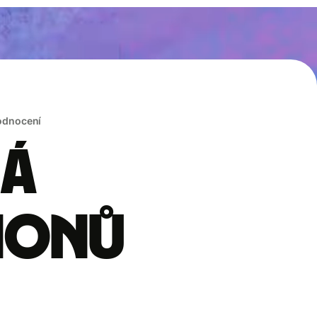
hodnocení
rá
lionů