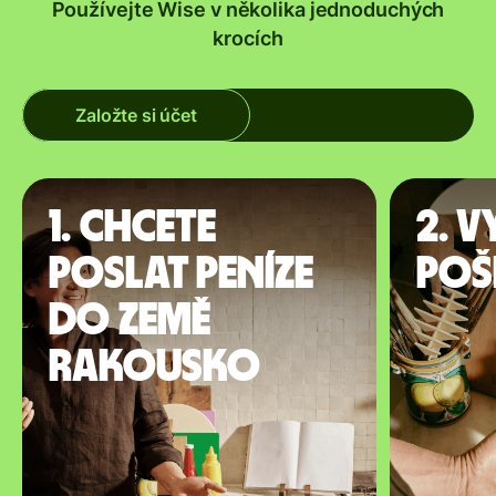
Používejte Wise v několika jednoduchých
krocích
Založte si účet
1. Chcete
2. V
poslat peníze
poš
do země
Rakousko