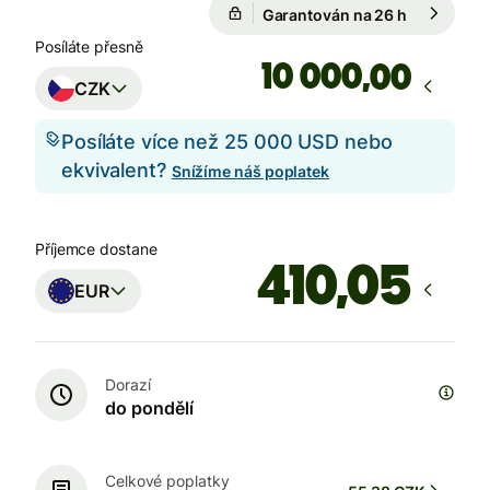
Garantován na 26 h
1 EUR = 24
Garantován na 26 h
Posíláte přesně
,00
CZK
Posíláte více než 25 000 USD nebo
ekvivalent?
Snížíme náš poplatek
Příjemce dostane
EUR
Dorazí
do pondělí
Celkové poplatky