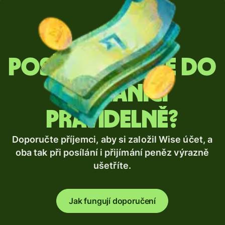
Posíláte peníze do
zahraničí
pravidelně?
Doporučte příjemci, aby si založil Wise účet, a
oba tak při posílání i přijímání peněz výrazně
ušetříte.
Jak fungují doporučení