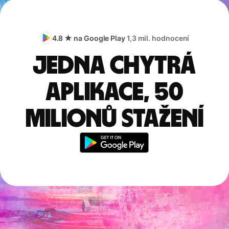
4.8 ★ na Google Play
1,3 mil. hodnocení
Jedna chytrá
aplikace, 50
milionů stažení