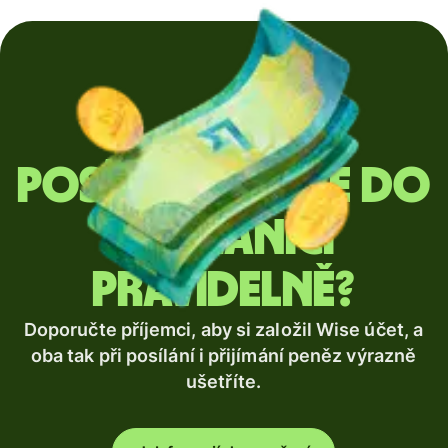
Posíláte peníze do
zahraničí
pravidelně?
Doporučte příjemci, aby si založil Wise účet, a
oba tak při posílání i přijímání peněz výrazně
ušetříte.