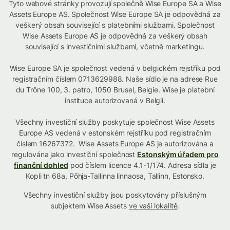
Tyto webové stránky provozují společně Wise Europe SA a Wise
Assets Europe AS. Společnost Wise Europe SA je odpovědná za
veškerý obsah související s platebními službami. Společnost
Wise Assets Europe AS je odpovědná za veškerý obsah
související s investičními službami, včetně marketingu.
Wise Europe SA je společnost vedená v belgickém rejstříku pod
registračním číslem 0713629988. Naše sídlo je na adrese Rue
du Trône 100, 3. patro, 1050 Brusel, Belgie. Wise je platební
instituce autorizovaná v Belgii.
Všechny investiční služby poskytuje společnost Wise Assets
Europe AS vedená v estonském rejstříku pod registračním
číslem 16267372. Wise Assets Europe AS je autorizována a
regulována jako investiční společnost
Estonským úřadem pro
finanční dohled
pod číslem licence 4.1-1/174. Adresa sídla je
Kopli tn 68a, Põhja-Tallinna linnaosa, Tallinn, Estonsko.
Všechny investiční služby jsou poskytovány příslušným
subjektem Wise Assets
ve vaší lokalitě
.