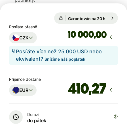
poplatky.
Garantován na 20 h
1 EUR = 24
Garantován na 20 h
Posíláte přesně
,00
CZK
Posíláte více než 25 000 USD nebo
ekvivalent?
Snížíme náš poplatek
Příjemce dostane
EUR
Dorazí
do pátek