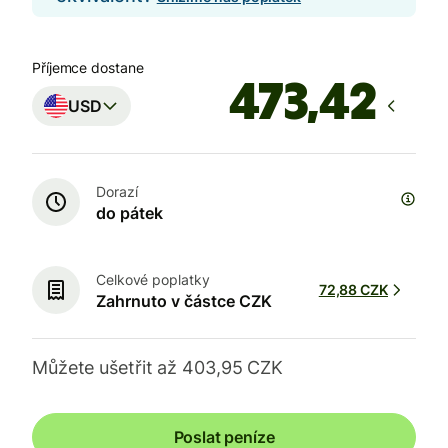
Příjemce dostane
USD
Dorazí
do pátek
Celkové poplatky
72,88 CZK
Zahrnuto v částce CZK
Můžete ušetřit až 403,95 CZK
Poslat peníze