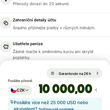
Převody dorazí do 20 sekund.
Zahraniční detaily účtu
Snadno přijímejte platby v různých měnách.
Ušetřete peníze
Žádné marže k směnnému kurzu ani skryté
poplatky.
Garantován na 26 h
1 USD = 20
Garantován na 26 h
Posíláte přesně
,00
CZK
Posíláte více než 25 000 USD nebo
ekvivalent?
Snížíme náš poplatek