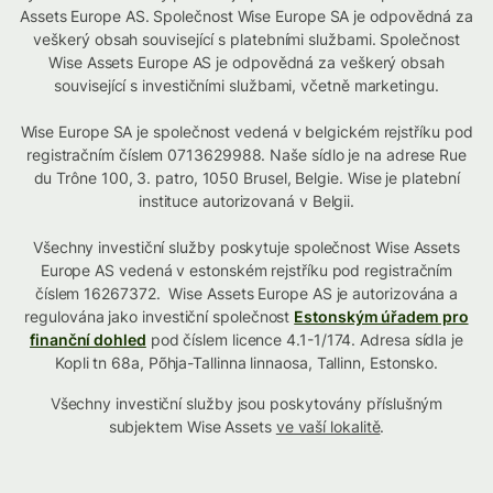
Assets Europe AS. Společnost Wise Europe SA je odpovědná za
veškerý obsah související s platebními službami. Společnost
Wise Assets Europe AS je odpovědná za veškerý obsah
související s investičními službami, včetně marketingu.
Wise Europe SA je společnost vedená v belgickém rejstříku pod
registračním číslem 0713629988. Naše sídlo je na adrese Rue
du Trône 100, 3. patro, 1050 Brusel, Belgie. Wise je platební
instituce autorizovaná v Belgii.
Všechny investiční služby poskytuje společnost Wise Assets
Europe AS vedená v estonském rejstříku pod registračním
číslem 16267372. Wise Assets Europe AS je autorizována a
regulována jako investiční společnost
Estonským úřadem pro
finanční dohled
pod číslem licence 4.1-1/174. Adresa sídla je
Kopli tn 68a, Põhja-Tallinna linnaosa, Tallinn, Estonsko.
Všechny investiční služby jsou poskytovány příslušným
subjektem Wise Assets
ve vaší lokalitě
.