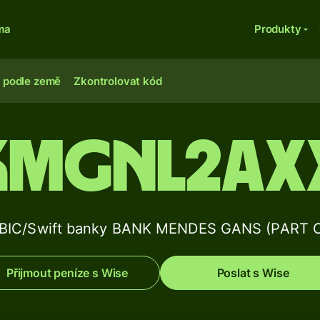
ma
Produkty
 podle země
Zkontrolovat kód
KMGNL2AX
u BIC/Swift banky BANK MENDES GANS (PART 
Přijmout peníze s Wise
Poslat s Wise