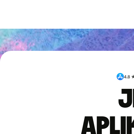
4.8 
J
apli