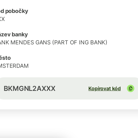
ód pobočky
XX
ázev banky
ANK MENDES GANS (PART OF ING BANK)
ěsto
MSTERDAM
BKMGNL2AXXX
Kopírovat kód