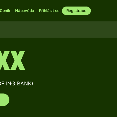
Ceník
Nápověda
Přihlásit se
Registrace
XX
OF ING BANK)