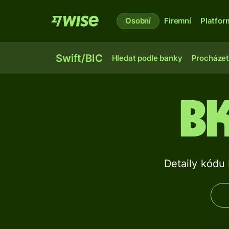
Osobní
Firemní
Platfor
Swift/BIC
Hledat podle banky
Procházet
B
Detaily kód