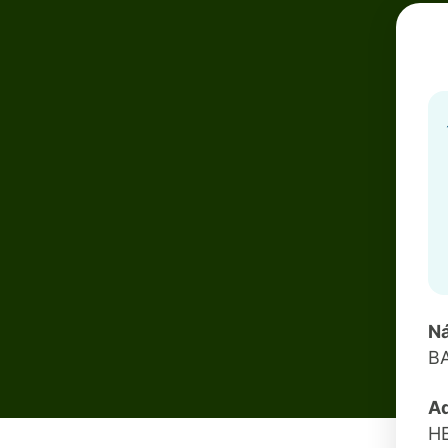
N
B
A
H