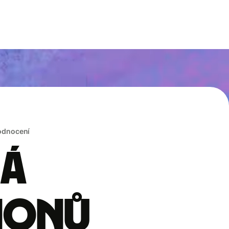
hodnocení
rá
lionů