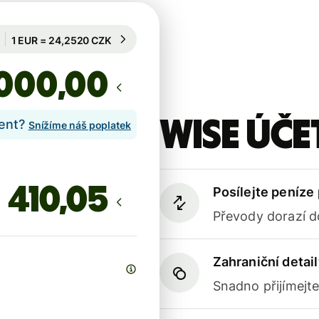
Garantován na 58 h
1 EUR = 24,2520 CZK
Garantován na 58 h
,00
Wise účet
lent?
Snížíme náš poplatek
Posílejte peníze
Převody dorazí d
Zahraniční detail
Snadno přijímejt