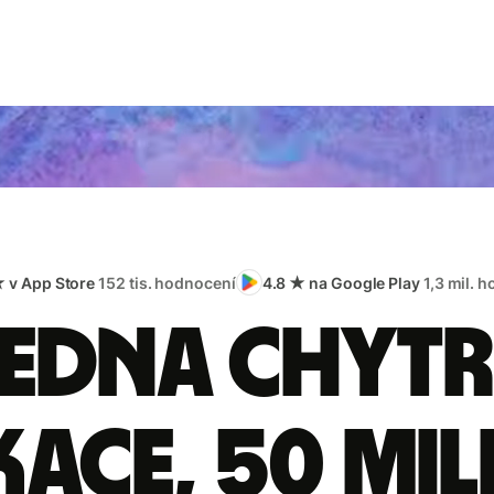
★ v App Store
152 tis. hodnocení
4.8 ★ na Google Play
1,3 mil. 
edna chyt
kace, 50 mi