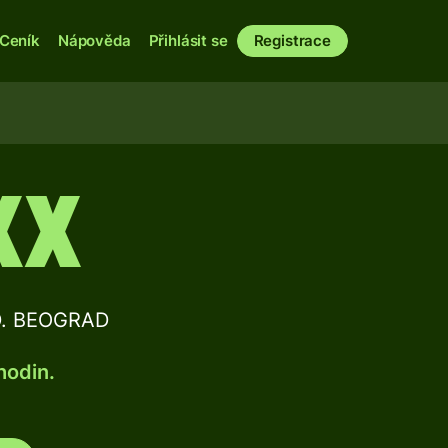
Ceník
Nápověda
Přihlásit se
Registrace
XX
.D. BEOGRAD
hodin.