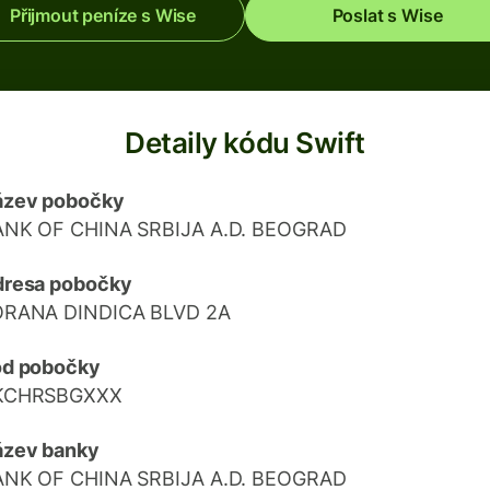
Přijmout peníze s Wise
Poslat s Wise
Detaily kódu Swift
ázev pobočky
ANK OF CHINA SRBIJA A.D. BEOGRAD
dresa pobočky
ORANA DINDICA BLVD 2A
ód pobočky
KCHRSBGXXX
ázev banky
ANK OF CHINA SRBIJA A.D. BEOGRAD