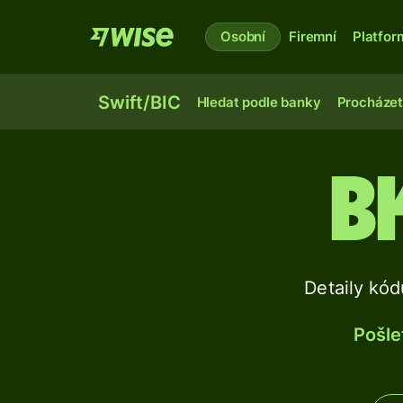
Osobní
Firemní
Platfor
Swift/BIC
Hledat podle banky
Procházet
B
Detaily kó
Pošle