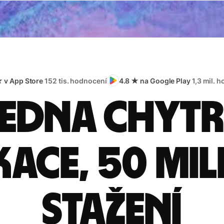
★ v App Store
152 tis. hodnocení
4.8 ★ na Google Play
1,3 mil. 
edna chyt
kace, 50 mi
stažení