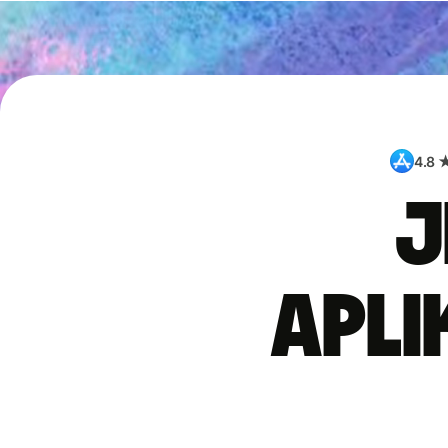
4.8 
J
apli