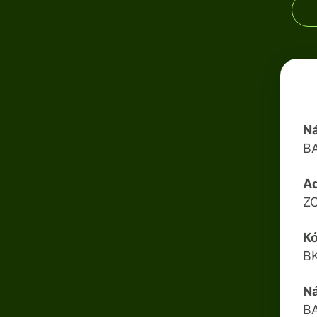
N
B
A
Z
K
B
N
B