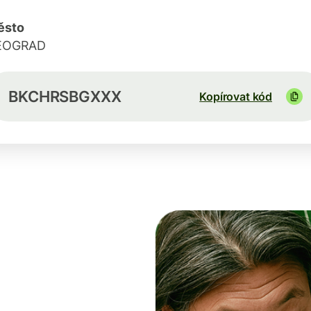
ěsto
EOGRAD
BKCHRSBGXXX
Kopírovat kód