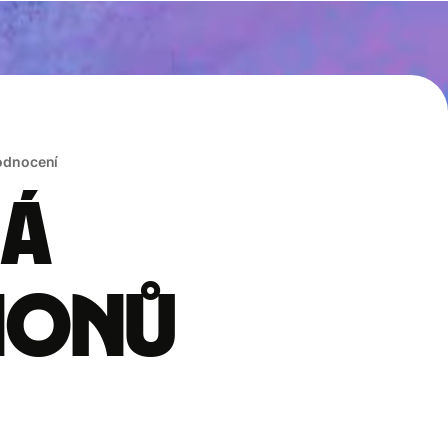
hodnocení
rá
lionů