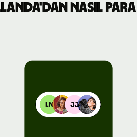
ollanda'dan nasıl para
e
er
esini