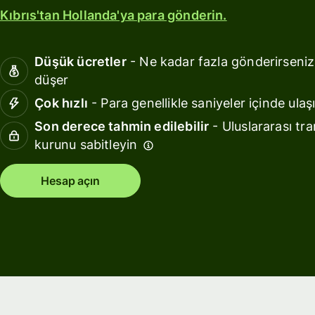
edinin
hesap.
Kıbrıs'tan Hollanda'ya para gönderin.
Sektörler
Keşfet
Wise
Assets
Bankalar
Düşük ücretler
- Ne kadar fazla gönderirseniz
Europe
ve finans
düşer
ile
kurumlar
Çok hızlı
- Para genellikle saniyeler içinde ulaşı
kazançlar
elde edin
Eğitim
Son derece tahmin edilebilir
- Uluslararası tra
platforml
kurunu sabitleyin
Fiyatlandırma
Mağazala
Hesap açın
Harcama
Kişisel
yönetimi
fiyatlandırma
Seyahat
platforml
İş gücü
platforml