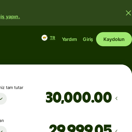
iş yapın.
TR
Yardım
Giriş
Kaydolun
iz tam tutar
.00
şan