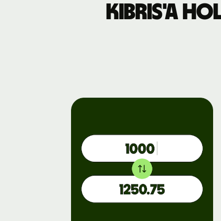
Kıbrıs'a H
Etkinlikler
Wise
Connect'
kaydolun
Geliştiricil
API
belgelem
keşfedin