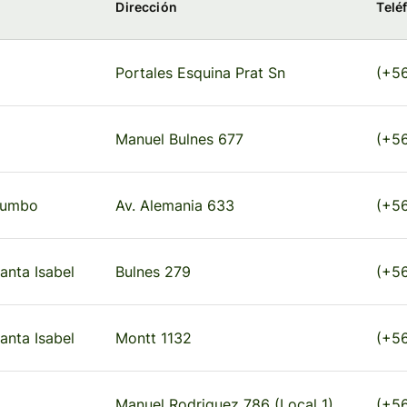
Dirección
Telé
Portales Esquina Prat Sn
(+5
Manuel Bulnes 677
(+5
Jumbo
Av. Alemania 633
(+5
nta Isabel
Bulnes 279
(+5
nta Isabel
Montt 1132
(+56
Manuel Rodriguez 786 (Local 1)
(+56