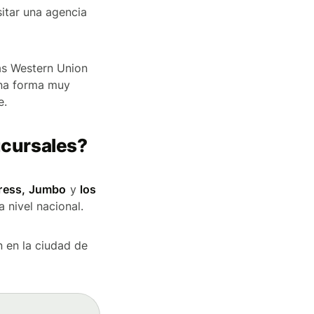
sitar una agencia
ias Western Union
una forma muy
e.
ucursales?
press, Jumbo
y
los
a nivel nacional.
n en la ciudad de