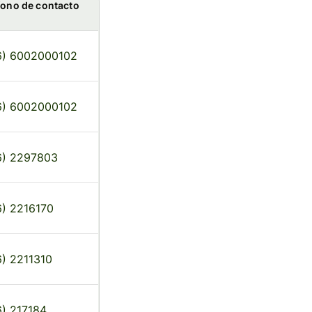
fono de contacto
6) 6002000102
6) 6002000102
6) 2297803
6) 2216170
) 2211310
) 217184