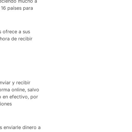
creciendo mucho a
 16 países para
s ofrece a sus
 hora de recibir
viar y recibir
orma online, salvo
o en efectivo, por
ciones
s enviarle dinero a