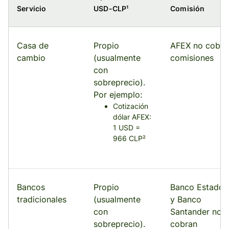
Servicio
USD-CLP¹
Comisión
Casa de
Propio
AFEX no cobra
cambio
(usualmente
comisiones
con
sobreprecio).
Por ejemplo:
Cotización
dólar AFEX:
1 USD =
966 CLP²
Bancos
Propio
Banco Estado
tradicionales
(usualmente
y Banco
con
Santander no
sobreprecio).
cobran