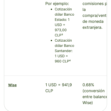
Por ejemplo:
comisiones po
Cotización
la
dólar Banco
compra/venta
Estado: 1
de moneda
USD =
extranjera.
973,00
CLP³
Cotización
dólar Banco
Santander:
1 USD =
960 CLP⁴
1 USD = 941,9
0.68%
Wise
CLP
(conversión
entre balances
Wise)