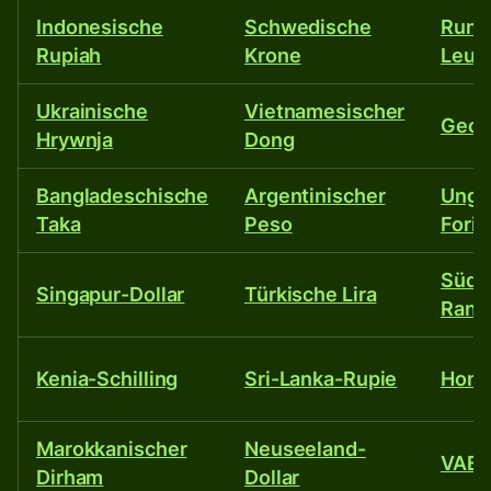
Indonesische
Schwedische
Rumä
Rupiah
Krone
Leu
Ukrainische
Vietnamesischer
Georg
Hrywnja
Dong
Bangladeschische
Argentinischer
Unga
Taka
Peso
Forin
Südaf
Singapur-Dollar
Türkische Lira
Rand
Kenia-Schilling
Sri-Lanka-Rupie
Hong
Marokkanischer
Neuseeland-
VAE-
Dirham
Dollar