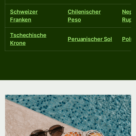
Schweizer
Chilenischer
Nepa
Franken
Peso
Rupi
Tschechische
Peruanischer Sol
Polni
Krone