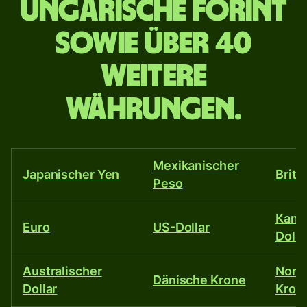
Ungarische Forint
Ungarische
sowie über 40
Forint
weitere
sowie
Währungen.
über
40
Mexikanischer
weitere
Japanischer Yen
Briti
Peso
Währungen.
Kana
Euro
US-Dollar
Dolla
Australischer
Norw
Dänische Krone
Dollar
Kron