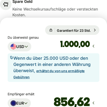
Spare Geld
Keine Wechselkursaufschläge oder versteckten
Kosten.
Garantiert für 23 Std.
1 USD = 
Garantiert für 23 Std.
Du überweist genau
,00
USD
Wenn du über 25.000 USD oder den
Gegenwert in einer anderen Währung
überweist,
erhältst du von uns ermäßigte
Gebühren
Empfänger erhält
EUR