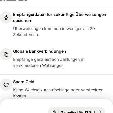
Empfängerdaten für zukünftige Überweisungen
speichern
Überweisungen kommen in weniger als 20
Sekunden an.
Globale Bankverbindungen
Empfange ganz einfach Zahlungen in
verschiedenen Währungen.
Spare Geld
Keine Wechselkursaufschläge oder versteckten
Kosten.
Garantiert für 12 Std.
1 USD = 
Garantiert für 12 Std.