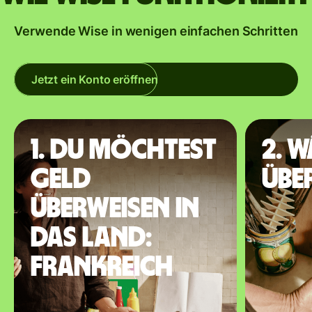
Verwende Wise in wenigen einfachen Schritten
Jetzt ein Konto eröffnen
1. Du möchtest
2. 
Geld
übe
überweisen in
das Land:
Frankreich