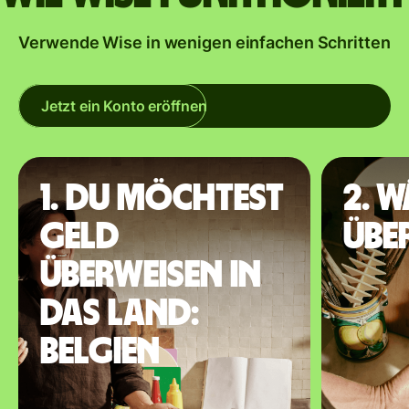
Verwende Wise in wenigen einfachen Schritten
Jetzt ein Konto eröffnen
1. Du möchtest
2. 
Geld
übe
überweisen in
das Land:
Belgien