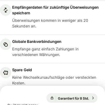
Empfängerdaten für zukünftige Überweisungen
speichern
Überweisungen kommen in weniger als 20
Sekunden an.
Globale Bankverbindungen
Empfange ganz einfach Zahlungen in
verschiedenen Währungen.
Spare Geld
Keine Wechselkursaufschläge oder versteckten
Kosten.
Garantiert für 8 Std.
1 USD = 0
Garantiert für 8 Std.