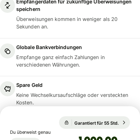
Empfängerdaten für zukünftige Überweisungen
speichern
Überweisungen kommen in weniger als 20
Sekunden an.
Globale Bankverbindungen
Empfange ganz einfach Zahlungen in
verschiedenen Währungen.
Spare Geld
Keine Wechselkursaufschläge oder versteckten
Kosten.
1 USD = 0,8081 CHF
Garantiert für 55 Std.
1 USD = 0
Garantiert für 55 Std.
Du überweist genau