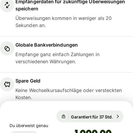
Empfängerdaten für zukünftige Überweisungen
speichern
Überweisungen kommen in weniger als 20
Sekunden an.
Globale Bankverbindungen
Empfange ganz einfach Zahlungen in
verschiedenen Währungen.
Spare Geld
Keine Wechselkursaufschläge oder versteckten
Kosten.
Garantiert für 37 Std.
1 USD = 0
Garantiert für 37 Std.
Du überweist genau