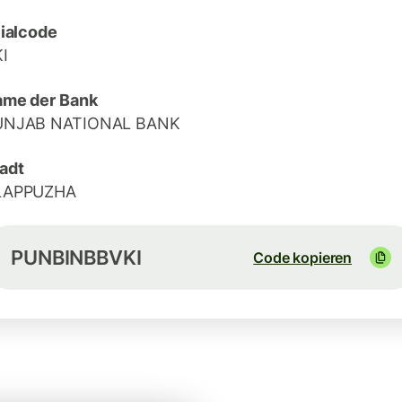
lialcode
I
me der Bank
UNJAB NATIONAL BANK
adt
LAPPUZHA
PUNBINBBVKI
Code kopieren