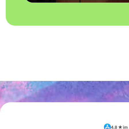
4.8 ★ im