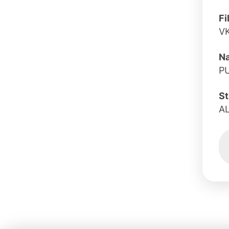
Fi
VK
Na
P
St
A