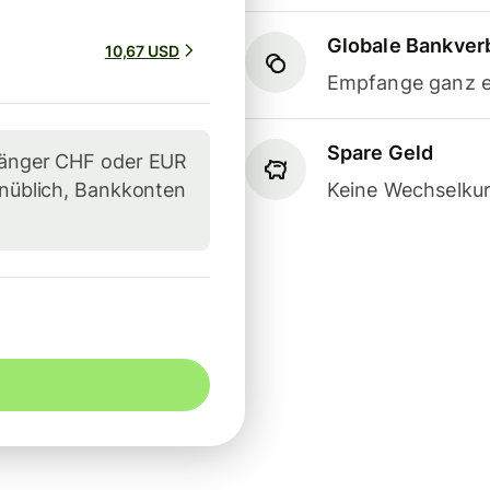
Globale Bankve
10,67 USD
Empfange ganz e
Spare Geld
pfänger CHF oder EUR
unüblich, Bankkonten
Keine Wechselkur