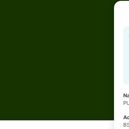
Na
P
Ad
B