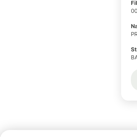
Fi
0
Na
P
St
B