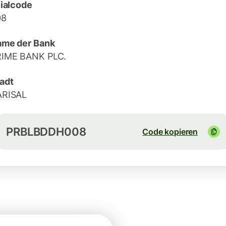
lialcode
08
me der Bank
RIME BANK PLC.
adt
ARISAL
PRBLBDDH008
Code kopieren