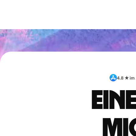
4.8 ★ im
Ein
Mi