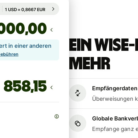
Garantiert für 13 Std.
1 USD = 0,8667 EUR
Garantiert für 13 Std.
,00
Ein Wis
t in einer anderen
 Gebühren
mehr
Empfängerdaten 
Überweisungen k
Globale Bankve
Empfange ganz e