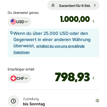
Garantiert für 9 Std.
1 USD = 0
Garantiert für 9 Std.
Du überweist genau
,00
USD
Wenn du über 25.000 USD oder den
Gegenwert in einer anderen Währung
überweist,
erhältst du von uns ermäßigte
Gebühren
Empfänger erhält
CHF
Zustellung
bis Sonntag