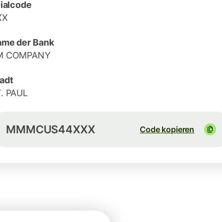
lialcode
XX
me der Bank
M COMPANY
adt
. PAUL
MMMCUS44XXX
Code kopieren