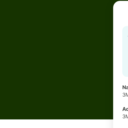
Na
3
Ad
3