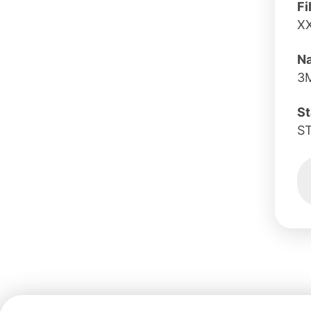
Fi
X
Na
3
St
ST