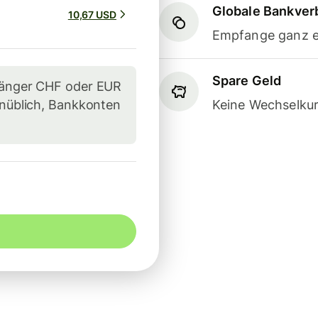
Globale Bankve
10,67 USD
Empfange ganz e
Spare Geld
pfänger CHF oder EUR
unüblich, Bankkonten
Keine Wechselkur