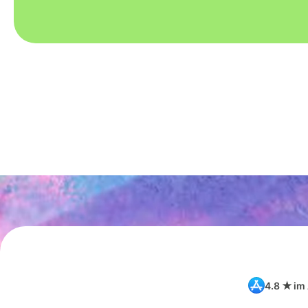
4.8 ★ im