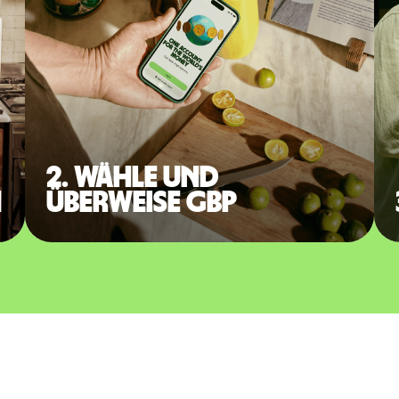
2. Wähle und
n
überweise GBP