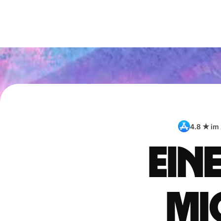
4.8 ★ im
Ein
Mi