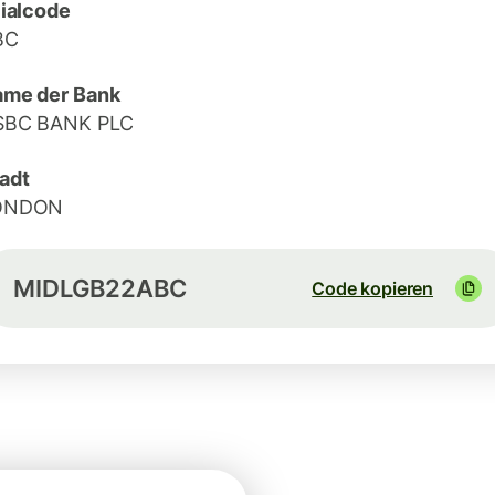
lialcode
BC
me der Bank
SBC BANK PLC
adt
ONDON
MIDLGB22ABC
Code kopieren