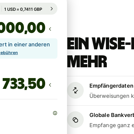
Garantiert für 20 Std.
1 USD = 0,7411 GBP
Garantiert für 20 Std.
,00
Ein Wis
t in einer anderen
 Gebühren
mehr
Empfängerdaten 
Überweisungen k
Globale Bankve
Empfange ganz e