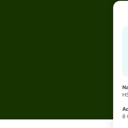
Na
H
Ad
8