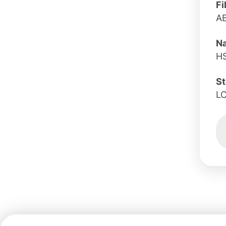
Fi
A
Na
H
St
L