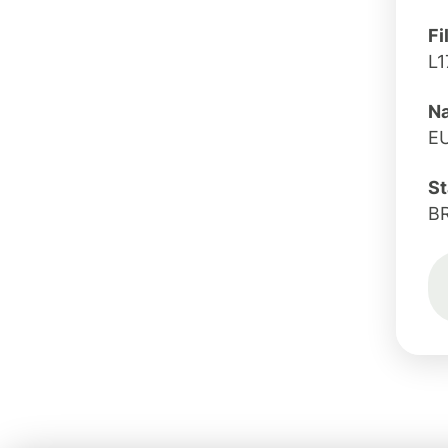
Fi
L1
Na
E
St
B