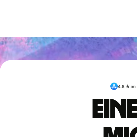
4.8 ★ im
Ein