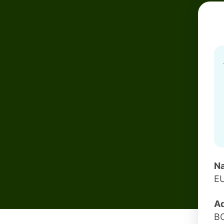
Na
E
Ad
BO