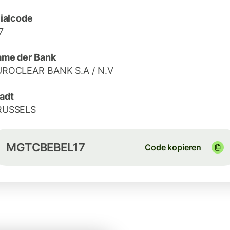
lialcode
7
me der Bank
UROCLEAR BANK S.A / N.V
adt
RUSSELS
MGTCBEBEL17
Code kopieren