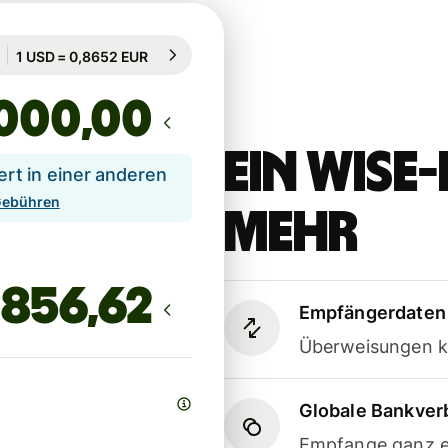
Garantiert für 19 Std.
1 USD = 0,8652 EUR
Garantiert für 19 Std.
,00
Ein Wis
t in einer anderen
 Gebühren
mehr
Empfängerdaten 
Überweisungen k
Globale Bankve
Empfange ganz e