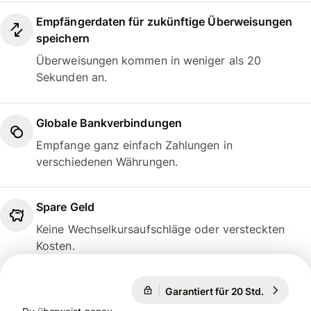
Empfängerdaten für zukünftige Überweisungen
speichern
Überweisungen kommen in weniger als 20
Sekunden an.
Globale Bankverbindungen
Empfange ganz einfach Zahlungen in
verschiedenen Währungen.
Spare Geld
Keine Wechselkursaufschläge oder versteckten
Kosten.
Garantiert für 20 Std.
1 USD = 
Garantiert für 20 Std.