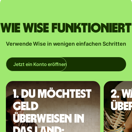
Wie Wise funktioniert
Verwende Wise in wenigen einfachen Schritten
Jetzt ein Konto eröffnen
1. Du möchtest
2. 
Geld
übe
überweisen in
das Land: