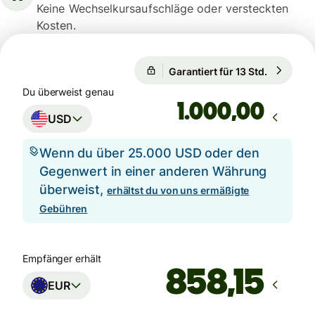
Keine Wechselkursaufschläge oder versteckten
Kosten.
Garantiert für 13 Std.
1 USD = 0
Garantiert für 13 Std.
Du überweist genau
,00
USD
Wenn du über 25.000 USD oder den
Gegenwert in einer anderen Währung
überweist,
erhältst du von uns ermäßigte
Gebühren
Empfänger erhält
EUR