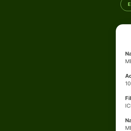
E
Na
M
Ad
10
Fi
I
Na
M