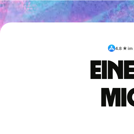
4.8 ★ im
Ein
Mi