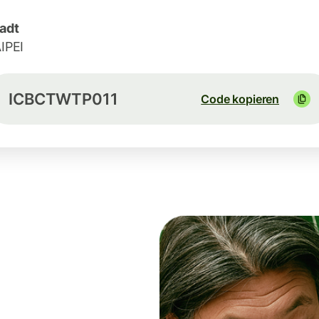
adt
IPEI
ICBCTWTP011
Code kopieren