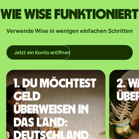
Wie Wise funktioniert
Verwende Wise in wenigen einfachen Schritten
Jetzt ein Konto eröffnen
1. Du möchtest
2. 
Geld
übe
überweisen in
das Land:
Deutschland