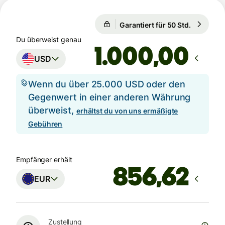
Garantiert für 50 Std.
1 USD = 
Garantiert für 50 Std.
Du überweist genau
,00
USD
Wenn du über 25.000 USD oder den
Gegenwert in einer anderen Währung
überweist,
erhältst du von uns ermäßigte
Gebühren
Empfänger erhält
EUR
Zustellung