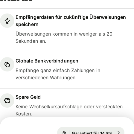
Empfängerdaten für zukünftige Überweisungen
speichern
Überweisungen kommen in weniger als 20
Sekunden an.
Globale Bankverbindungen
Empfange ganz einfach Zahlungen in
verschiedenen Währungen.
Spare Geld
Keine Wechselkursaufschläge oder versteckten
Kosten.
Garantiert für 14 Std.
1 USD = 
Garantiert für 14 Std.