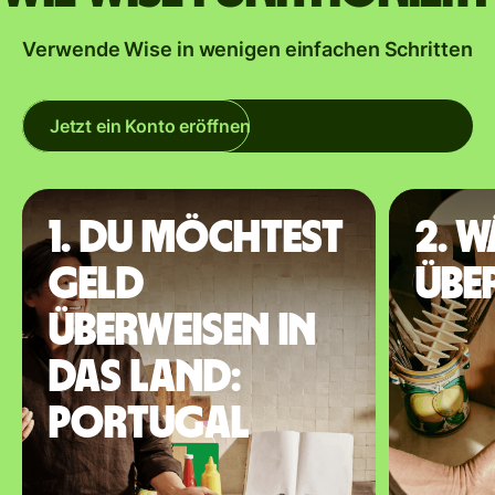
Verwende Wise in wenigen einfachen Schritten
Jetzt ein Konto eröffnen
1. Du möchtest
2. 
Geld
übe
überweisen in
das Land:
Portugal