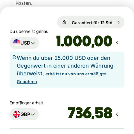
Kosten.
Garantiert für 12 Std.
1 USD = 0
Garantiert für 12 Std.
Du überweist genau
,00
USD
Wenn du über 25.000 USD oder den
Gegenwert in einer anderen Währung
überweist,
erhältst du von uns ermäßigte
Gebühren
Empfänger erhält
GBP