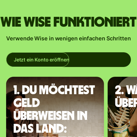
Wie Wise funktioniert
Verwende Wise in wenigen einfachen Schritten
Jetzt ein Konto eröffnen
1. Du möchtest
2. 
Geld
übe
überweisen in
das Land: