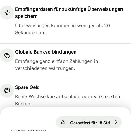
Empfängerdaten für zukünftige Überweisungen
speichern
Überweisungen kommen in weniger als 20
Sekunden an.
Globale Bankverbindungen
Empfange ganz einfach Zahlungen in
verschiedenen Währungen.
Spare Geld
Keine Wechselkursaufschläge oder versteckten
Kosten.
Garantiert für 18 Std.
1 USD = 0
Garantiert für 18 Std.