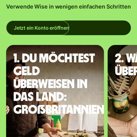
Verwende Wise in wenigen einfachen Schritten
Jetzt ein Konto eröffnen
1. Du möchtest
2. 
Geld
übe
überweisen in
das Land:
Großbritannien