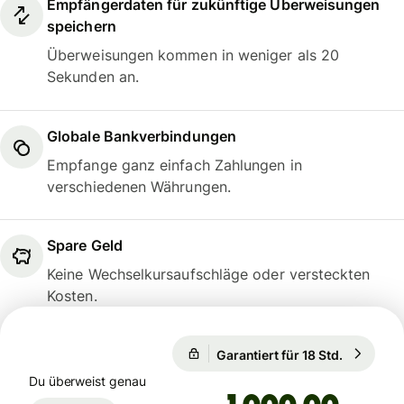
Empfängerdaten für zukünftige Überweisungen
speichern
Überweisungen kommen in weniger als 20
Sekunden an.
Globale Bankverbindungen
Empfange ganz einfach Zahlungen in
verschiedenen Währungen.
Spare Geld
Keine Wechselkursaufschläge oder versteckten
Kosten.
Garantiert für 18 Std.
1 USD = 0
Garantiert für 18 Std.
Du überweist genau