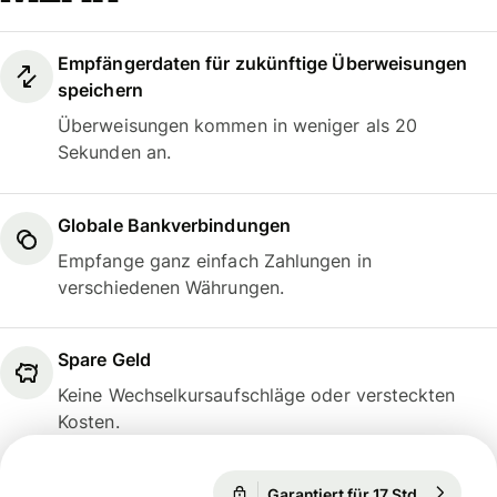
Empfängerdaten für zukünftige Überweisungen
speichern
Überweisungen kommen in weniger als 20
Sekunden an.
Globale Bankverbindungen
Empfange ganz einfach Zahlungen in
verschiedenen Währungen.
Spare Geld
Keine Wechselkursaufschläge oder versteckten
Kosten.
Garantiert für 17 Std.
1 USD = 
Garantiert für 17 Std.