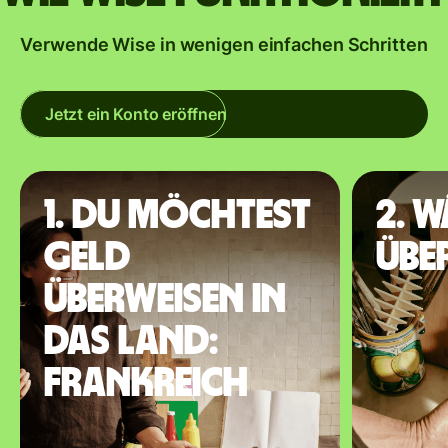
Verwende Wise in wenigen einfachen Schritten
Jetzt ein Konto eröffnen
1. Du möchtest
2. 
Geld
übe
überweisen in
das Land:
Frankreich