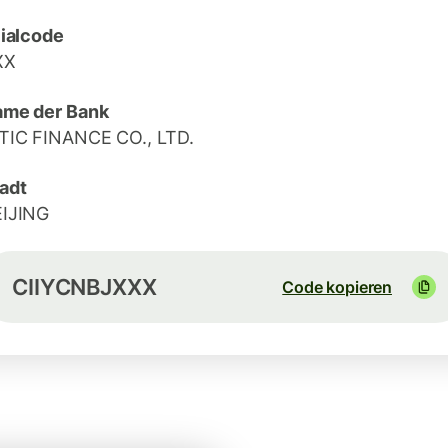
lialcode
XX
me der Bank
TIC FINANCE CO., LTD.
adt
IJING
CIIYCNBJXXX
Code kopieren