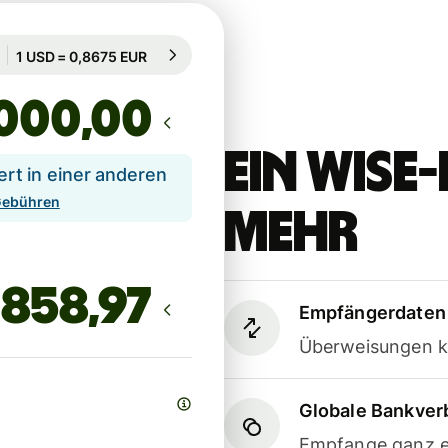
Garantiert für 12 Std.
1 USD = 0,8675 EUR
Garantiert für 12 Std.
,00
Ein Wis
t in einer anderen
 Gebühren
mehr
Empfängerdaten 
Überweisungen k
Globale Bankve
Empfange ganz e