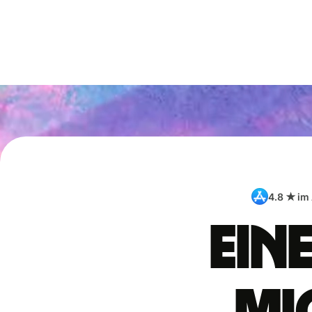
4.8 ★ im
Ein