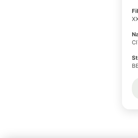
Fi
X
Na
CI
St
BE