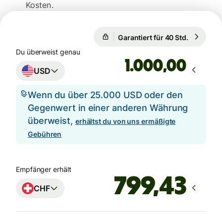
Kosten.
1 USD = 0,8081 CHF
Garantiert für 40 Std.
1 USD = 0
Garantiert für 40 Std.
Du überweist genau
,00
USD
Wenn du über 25.000 USD oder den
Gegenwert in einer anderen Währung
überweist,
erhältst du von uns ermäßigte
Gebühren
Empfänger erhält
CHF