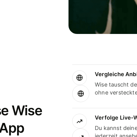
Vergleiche Anb
Wise tauscht d
ohne versteckt
se Wise
Verfolge Live-
-App
Du kannst dein
jederzeit anseh