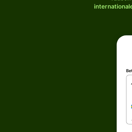
internationa
Be