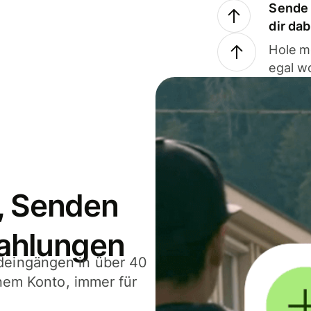
Sende 
dir da
Hole m
egal w
, Senden
ahlungen
deingängen in über 40
inem Konto, immer für