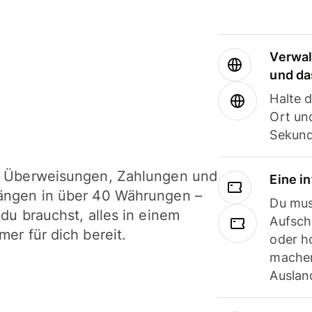
Verwal
und da
Halte 
Ort und
Sekund
i Überweisungen, Zahlungen und
Eine i
ängen in über 40 Währungen –
Du mus
 du brauchst, alles in einem
Aufsch
mer für dich bereit.
oder h
machen
Ausland