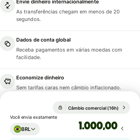
Envie dinheiro internacionalmente
As transferências chegam em menos de 20
segundos.
Dados de conta global
Receba pagamentos em várias moedas com
facilidade.
Economize dinheiro
Sem tarifas caras nem câmbio inflacionado.
1 GBP = 6,8744 BRL
Câmbio comercial (16h)
1 GBP = 6
Câmbio comercial (16h)
Você envia exatamente
,00
BRL