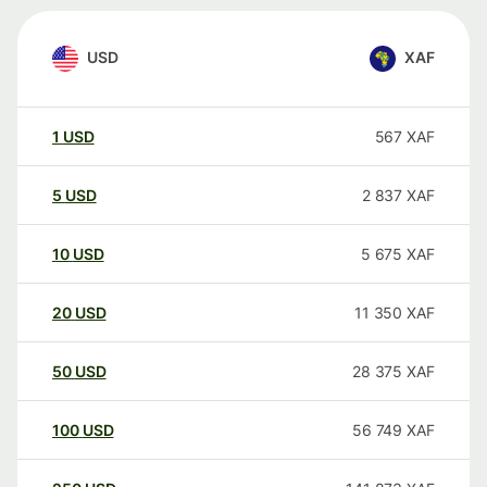
USD
XAF
1
USD
567
XAF
5
USD
2 837
XAF
10
USD
5 675
XAF
20
USD
11 350
XAF
50
USD
28 375
XAF
100
USD
56 749
XAF