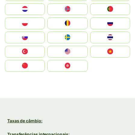
Nederland
Norge
Portugal
Polska
România
Россия
Slovensko
Ruoŧŧa
ไทย
Türkiye
United States
Vietnam
中国
中國香港特別行政區
Taxas de câmbio:
Transferências internacionais: