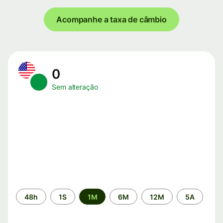
Acompanhe a taxa de câmbio
0
Sem alteração
Período
48h
1S
1M
6M
12M
5A
de
tempo