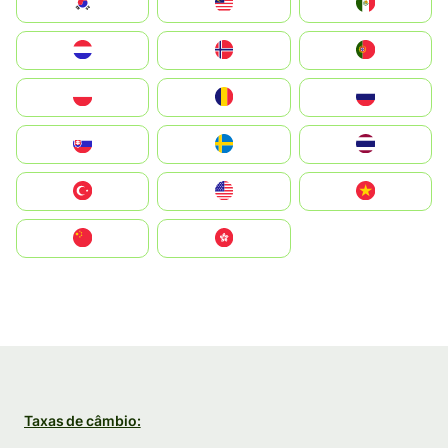
South Korea
Malay
Mexico
Nederland
Norge
Portugal
Polska
România
Россия
Slovensko
Ruoŧŧa
ไทย
Türkiye
United States
Vietnam
中国
中國香港特別行政區
Taxas de câmbio: