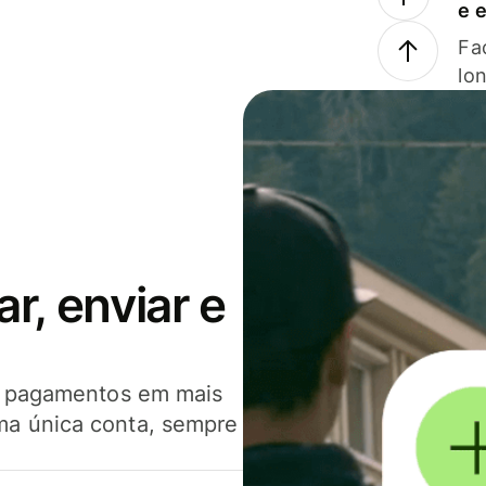
e 
Faç
lo
, enviar e
er pagamentos em mais
ma única conta, sempre