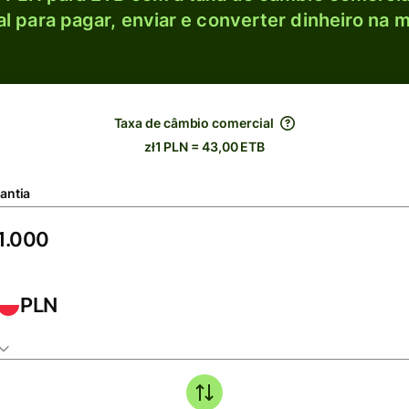
l para pagar, enviar e converter dinheiro na m
Taxa de câmbio comercial
zł1 PLN = 43,00 ETB
antia
PLN