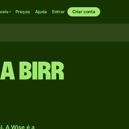
veis
Preços
Ajuda
Entrar
Criar conta
a Birr
. A Wise é a