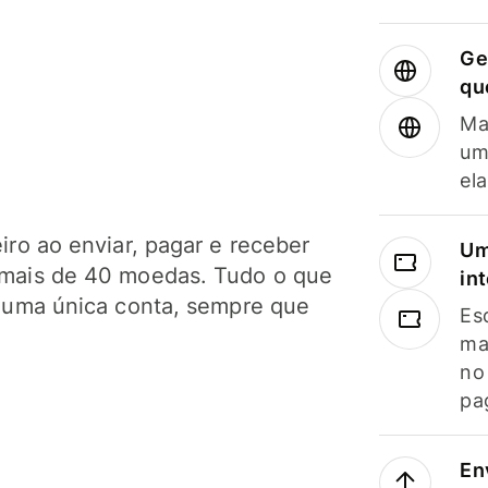
Ge
qu
Ma
um
el
ro ao enviar, pagar e receber
Um
mais de 40 moedas. Tudo o que
in
 uma única conta, sempre que
Es
ma
no
pa
En