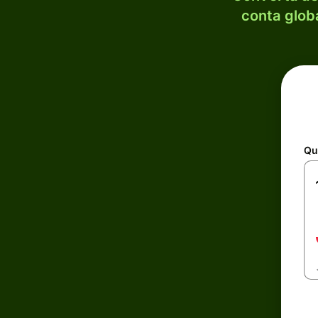
conta globa
Qu