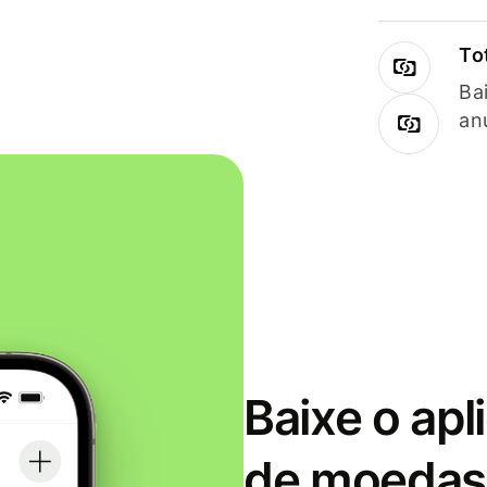
To
Ba
an
Baixe o apl
de moedas 