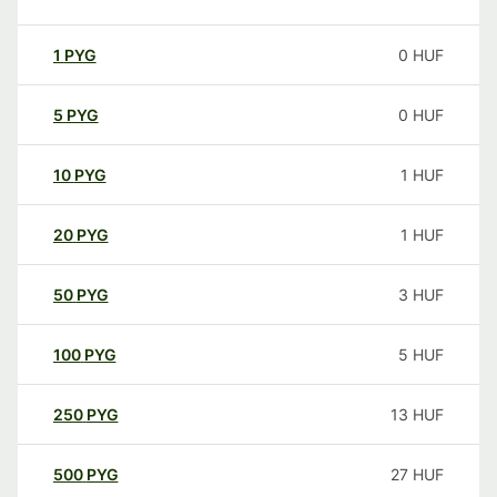
1
PYG
0
HUF
5
PYG
0
HUF
10
PYG
1
HUF
20
PYG
1
HUF
50
PYG
3
HUF
100
PYG
5
HUF
250
PYG
13
HUF
500
PYG
27
HUF