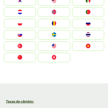
South Korea
Malay
Mexico
Nederland
Norge
Portugal
Polska
România
Россия
Slovensko
Ruoŧŧa
ไทย
Türkiye
United States
Vietnam
中国
中國香港特別行政區
Taxas de câmbio: