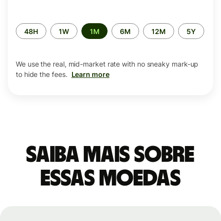
Time
48H
1W
1M
6M
12M
5Y
period
We use the real, mid-market rate with no sneaky mark-up
to hide the fees.
Learn more
Saiba mais sobre
essas moedas