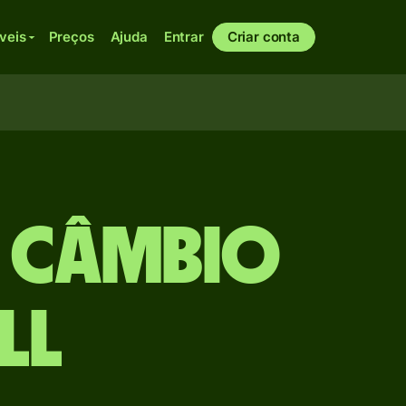
veis
Preços
Ajuda
Entrar
Criar conta
e câmbio
LL