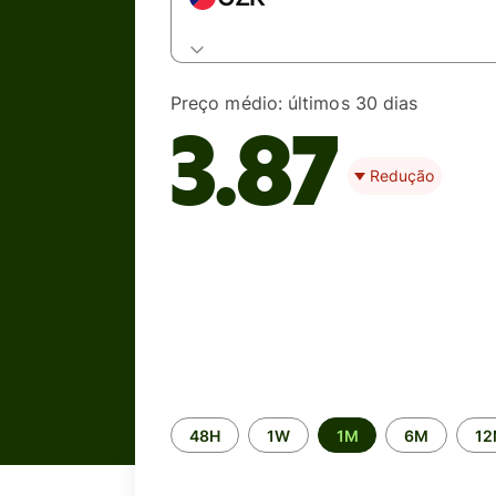
Preço médio:
últimos 30 dias
3.87
Redução
Time
48H
1W
1M
6M
1
period