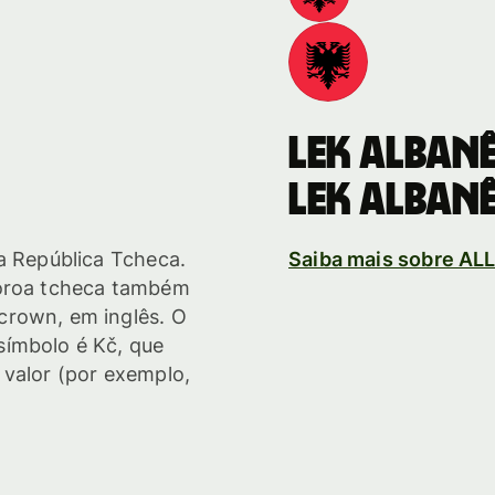
Lek alban
Lek alban
a República Tcheca.
Saiba mais sobre AL
coroa tcheca também
crown, em inglês. O
símbolo é Kč, que
 valor (por exemplo,