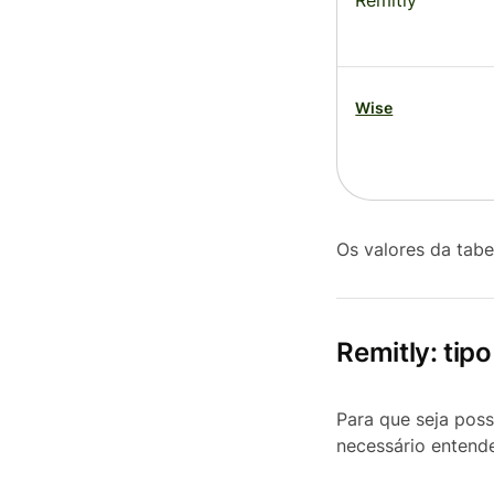
Remitly
Wise
Os valores da tabe
Remitly: tip
Para que seja poss
necessário entende