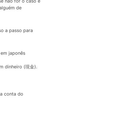
se não for o caso e
 alguém de
sso a passo para
e em japonês
m dinheiro (現金).
da conta do