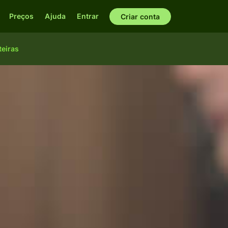
Preços
Ajuda
Entrar
Criar conta
teiras