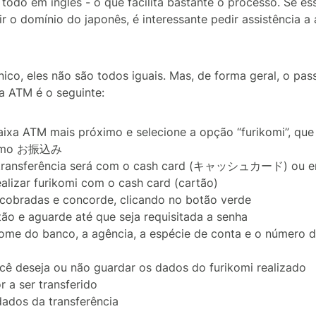
todo em inglês - o que facilita bastante o processo. Se es
r o domínio do japonês, é interessante pedir assistência a
nico, eles não são todos iguais. Mas, de forma geral, o pa
ia ATM é o seguinte:
caixa ATM mais próximo e selecione a opção “furikomi”, qu
como お振込み
 transferência será com o cash card (キャッシュカード) ou e
realizar furikomi com o cash card (cartão)
 cobradas e concorde, clicando no botão verde
rtão e aguarde até que seja requisitada a senha
ome do banco, a agência, a espécie de conta e o número 
cê deseja ou não guardar os dados do furikomi realizado
r a ser transferido
ados da transferência