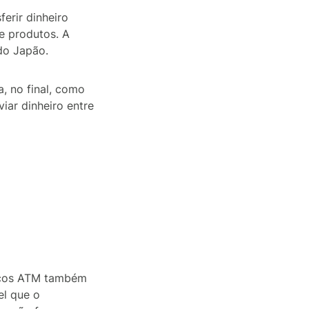
erir dinheiro
e produtos. A
do Japão.
a, no final, como
iar dinheiro entre
nicos ATM também
el que o